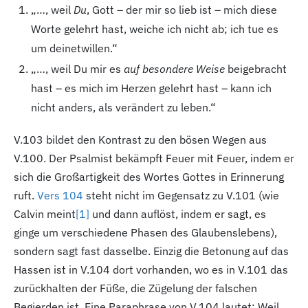
„…, weil
Du
, Gott – der mir so lieb ist – mich diese
Worte gelehrt hast, weiche ich nicht ab; ich tue es
um deinetwillen.“
„…, weil Du mir es
auf besondere Weise
beigebracht
hast – es mich im Herzen gelehrt hast – kann ich
nicht anders, als verändert zu leben.“
V.103
bildet den Kontrast zu den bösen Wegen aus
V.100.
Der Psalmist bekämpft Feuer mit Feuer, indem er
sich die Großartigkeit des Wortes Gottes in Erinnerung
ruft.
Vers 104
steht nicht im Gegensatz zu V.101
(wie
Calvin meint
[1
]
und dann auflöst, indem er sagt, es
ginge um verschiedene Phasen des Glaubenslebens),
sondern sagt fast dasselbe. Einzig die Betonung auf das
Hassen ist in V.104
dort vorhanden, wo es in V.101
das
zurückhalten der Füße, die Zügelung der falschen
Begierden ist. Eine Paraphrase von V.104
lautet: Weil