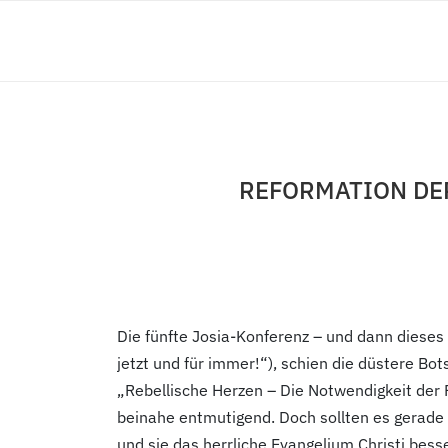
REFORMATION DER
Die fünfte Josia-Konferenz – und dann dieses
jetzt und für immer!“), schien die düstere B
„Rebellische Herzen – Die Notwendigkeit der
beinahe entmutigend. Doch sollten es gerade 
und sie das herrliche Evangelium Christi besse