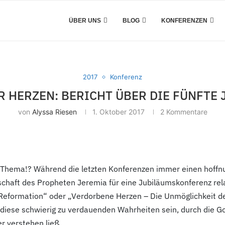
ÜBER UNS
BLOG
KONFERENZEN
2017
Konferenz
 HERZEN: BERICHT ÜBER DIE FÜNFTE
von
Alyssa Riesen
1. Oktober 2017
2 Kommentare
 Thema!? Während die letzten Konferenzen immer einen hoffnung
otschaft des Propheten Jeremia für eine Jubiläumskonferenz r
 Reformation“ oder „Verdorbene Herzen – Die Unmöglichkeit d
diese schwierig zu verdauenden Wahrheiten sein, durch die Go
r verstehen ließ.