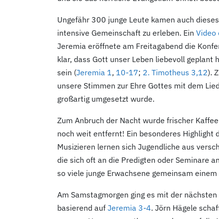
Ungefähr 300 junge Leute kamen auch diese
intensive Gemeinschaft zu erleben. Ein
Video 
Jeremia eröffnete am Freitagabend die Konfer
klar, dass Gott unser Leben liebevoll geplant h
sein (
Jeremia 1
,
10-17
;
2. Timotheus 3,12
). 
unsere Stimmen zur Ehre Gottes mit dem Lied
großartig umgesetzt wurde.
Zum Anbruch der Nacht wurde frischer Kaffee 
noch weit entfernt! Ein besonderes Highlight
Musizieren lernen sich Jugendliche aus vers
die sich oft an die Predigten oder Seminare 
so viele junge Erwachsene gemeinsam einem Zi
Am Samstagmorgen ging es mit der nächsten P
basierend auf
Jeremia 3-4
. Jörn Hägele schaf