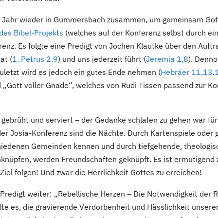
s Jahr wieder in Gummersbach zusammen, um gemeinsam Gott 
des Bibel-Projekts
(welches auf der Konferenz selbst durch ei
enz. Es folgte eine Predigt von Jochen Klautke über den Auft
at (
1. Petrus 2,9
) und uns jederzeit führt (
Jeremia 1,8
). Denno
Zuletzt wird es jedoch ein gutes Ende nehmen (
Hebräer 11,13
.
 „Gott voller Gnade“, welches von Rudi Tissen passend zur K
gebrüht und serviert – der Gedanke schlafen zu gehen war für
 der Josia-Konferenz sind die Nächte. Durch Kartenspiele ode
chiedenen Gemeinden kennen und durch tiefgehende, theologi
anknüpfen, werden Freundschaften geknüpft. Es ist ermutigend 
el folgen! Und zwar die Herrlichkeit Gottes zu erreichen!
redigt weiter: „Rebellische Herzen – Die Notwendigkeit der 
fte es, die gravierende Verdorbenheit und Hässlichkeit unsere