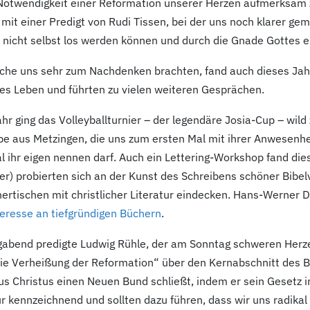
 Notwendigkeit einer Reformation unserer Herzen aufmerksam
 mit einer Predigt von Rudi Tissen, bei der uns noch klarer g
 nicht selbst los werden können und durch die Gnade Gottes e
che uns sehr zum Nachdenken brachten, fand auch dieses Jahr 
ches Leben und führten zu vielen weiteren Gesprächen.
hr ging das Volleyballturnier – der legendäre Josia-Cup – wild
e aus Metzingen, die uns zum ersten Mal mit ihrer Anwesenhe
 ihr eigen nennen darf. Auch ein Lettering-Workshop fand dies
er) probierten sich an der Kunst des Schreibens schöner Bib
hertischen mit christlicher Literatur eindecken. Hans-Werner 
teresse an tiefgründigen Büchern
.
bend predigte Ludwig Rühle, der am Sonntag schweren Herze
Die Verheißung der Reformation“ über den Kernabschnitt des 
us Christus einen Neuen Bund schließt, indem er sein Gesetz in
r kennzeichnend und sollten dazu führen, dass wir uns radik