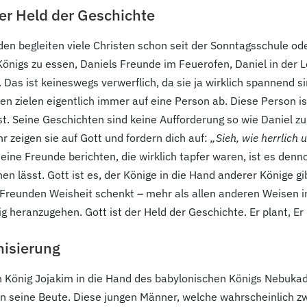
der Held der Geschichte
en begleiten viele Christen schon seit der Sonntagsschule od
önigs zu essen, Daniels Freunde im Feuerofen, Daniel in der L
Das ist keineswegs verwerflich, da sie ja wirklich spannend s
ten zielen eigentlich immer auf eine Person ab. Diese Person 
t. Seine Geschichten sind keine Aufforderung so wie Daniel zu se
hr zeigen sie auf Gott und fordern dich auf:
„Sieh, wie herrlich 
ine Freunde berichten, die wirklich tapfer waren, ist es denno
hen lässt. Gott ist es, der Könige in die Hand anderer Könige gib
n Freunden Weisheit schenkt – mehr als allen anderen Weisen i
 heranzugehen. Gott ist der Held der Geschichte. Er plant, Er l
nisierung
n König Jojakim in die Hand des babylonischen Königs Nebuka
n seine Beute. Diese jungen Männer, welche wahrscheinlich 