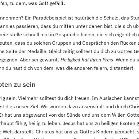
ten
, zu dem, was Gott gefällt.
hmen? Ein Paradebeispiel ist natürlich die Schule, das Studiu
 kann es passieren, dass du mitten unter denen bist, die sich 
beitsstelle schnell mal in Gespräche hinein, die sich eigentlic
edeuten, dass du solchen Gruppen und Gesprächen den Rücken z
ne Seite der Medaille. Gleichzeitig solltest du dich zu Gotte
egegnen. Aber sei gewarnt:
Heiligkeit hat ihren Preis
. Wenn du s
n du hast dich von dem, was die anderen feiern, distanziert.
oten zu sein
rig sein. Vielmehr solltest du dich freuen. Im Auslachen kanns
n ist dies unser Ziel. Wir wurden dazu auserwählt und durch Chr
t. Er hat uns abgewandt von der Sünde und uns dem Willen Gott
berhaupt fähig, heilig zu leben. Jesus hat uns zu heiligen Exote
 Welt darstellt. Christus hat uns zu Gottes Kindern gemacht; 