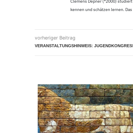
Clemens Depner (*2000
) studier
kennen und schätzen lernen. Das m
vorheriger Beitrag
VERANSTALTUNGS­HINWEIS: JUGEND­KONGRESS
N – EIN
EDIGT ZU...