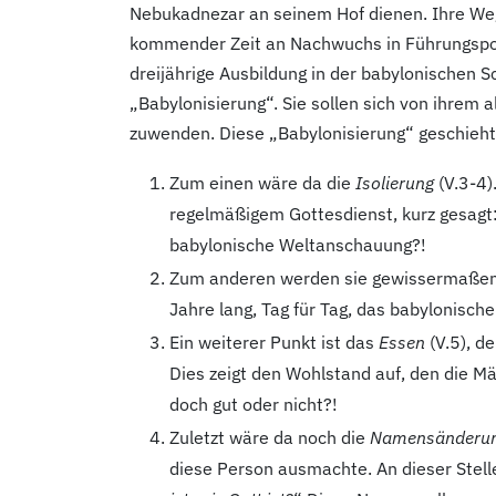
Nebukadnezar an seinem Hof dienen. Ihre Wegfü
kommender Zeit an Nachwuchs in Führungsposit
dreijährige Ausbildung in der babylonischen S
„Babylonisierung“. Sie sollen sich von ihre
zuwenden. Diese „Babylonisierung“ geschieht
Zum einen wäre da die
Isolierung
(V.3-4
)
regelmäßigem Gottesdienst, kurz gesagt: 
babylonische Weltanschauung?!
Zum anderen werden sie gewissermaße
Jahre lang, Tag für Tag, das babylonisch
Ein weiterer Punkt ist das
Essen
(V.5
), d
Dies zeigt den Wohlstand auf, den die Män
doch gut oder nicht?!
Zuletzt wäre da noch die
Namensänderu
diese Person ausmachte. An dieser Stelle