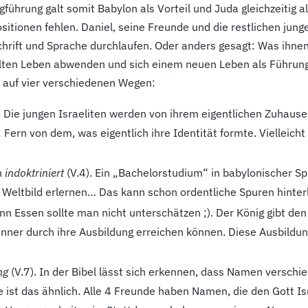
hrung galt somit Babylon als Vorteil und Juda gleichzeitig al
ionen fehlen. Daniel, seine Freunde und die restlichen junge
chrift und Sprache durchlaufen. Oder anders gesagt: Was ihnen 
m alten Leben abwenden und sich einem neuen Leben als Führun
 auf vier verschiedenen Wegen:
. Die jungen Israeliten werden von ihrem eigentlichen Zuhause i
Fern von dem, was eigentlich ihre Identität formte. Vielleicht 
n
indoktriniert
(V.4
). Ein „Bachelorstudium“ in babylonischer Sp
e Weltbild erlernen… Das kann schon ordentliche Spuren hinter
enn Essen sollte man nicht unterschätzen ;). Der König gibt de
ner durch ihre Ausbildung erreichen können. Diese Ausbildung b
ng
(V.7
). In der Bibel lässt sich erkennen, dass Namen versch
 ist das ähnlich. Alle 4
Freunde haben Namen, die den Gott Isr