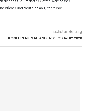
rch dieses Studium darf er Gottes Wort besser
rne Bücher und freut sich an guter Musik.
nächster Beitrag
KONFERENZ MAL ANDERS: JOSIA-DIY 2020
UNSERER GENE