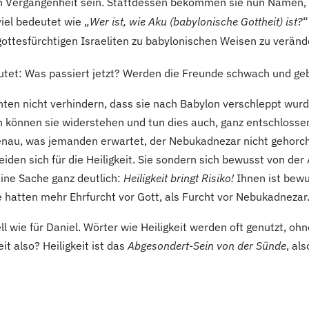
n Vergangenheit sein. Stattdessen bekommen sie nun Namen, 
iel bedeutet wie „
Wer ist, wie Aku (babylonische Gottheit) ist?
“
gottesfürchtigen Israeliten zu babylonischen Weisen zu veränd
lautet: Was passiert jetzt? Werden die Freunde schwach und ge
onnten nicht verhindern, dass sie nach Babylon verschleppt w
n können sie widerstehen und tun dies auch, ganz entschlossen
enau, was jemanden erwartet, der Nebukadnezar nicht gehorcht.
iden sich für die Heiligkeit. Sie sondern sich bewusst von de
eine Sache ganz deutlich:
Heiligkeit bringt Risiko!
Ihnen ist bewu
 hatten mehr Ehrfurcht vor Gott, als Furcht vor Nebukadnezar
ll wie für Daniel. Wörter wie Heiligkeit werden oft genutzt, ohn
t also? Heiligkeit ist das
Abgesondert-Sein von der Sünde
, al