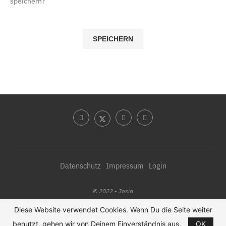
speichern?
Datenschutz
Impressum
Login
© 2022 - Josia
Diese Website verwendet Cookies. Wenn Du die Seite weiter
NACH OBEN
benutzt, gehen wir von Deinem Einverständnis aus.
OK