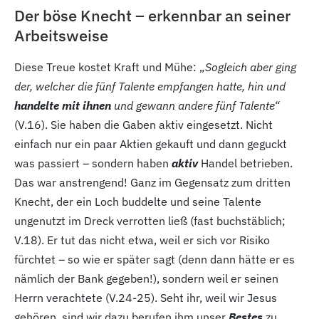
Der böse Knecht – erkennbar an seiner
Arbeitsweise
Diese Treue kostet Kraft und Mühe: „
Sogleich aber ging
der, welcher die fünf Talente empfangen hatte, hin und
handelte mit ihnen
und gewann andere fünf Talente“
(V.16
). Sie haben die Gaben aktiv eingesetzt. Nicht
einfach nur ein paar Aktien gekauft und dann geguckt
was passiert – sondern haben
aktiv
Handel betrieben.
Das war anstrengend! Ganz im Gegensatz zum dritten
Knecht, der ein Loch buddelte und seine Talente
ungenutzt im Dreck verrotten ließ (fast buchstäblich;
V.18
). Er tut das nicht etwa, weil er sich vor Risiko
fürchtet – so wie er später sagt (denn dann hätte er es
nämlich der Bank gegeben!), sondern weil er seinen
Herrn verachtete (V.24-25
). Seht ihr, weil wir Jesus
gehören, sind wir dazu berufen ihm unser
Bestes
zu