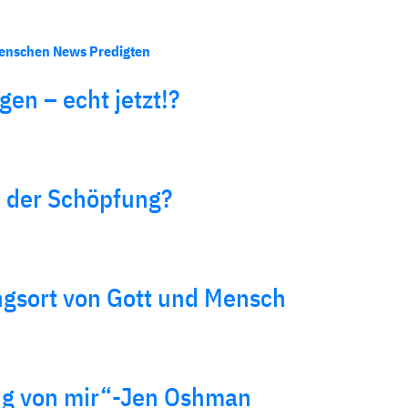
enschen
News
Predigten
en – echt jetzt!?
e der Schöpfung?
ngsort von Gott und Mensch
g von mir“-Jen Oshman