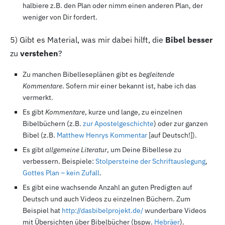
halbiere z.B. den Plan oder nimm einen anderen Plan, der
weniger von Dir fordert.
5
) Gibt es Material, was mir dabei hilft, die
Bibel besser
zu
verstehen
?
Zu manchen Bibelleseplänen gibt es
begleitende
Kommentare
. Sofern mir einer bekannt ist, habe ich das
vermerkt.
Es gibt
Kommentare
, kurze und lange, zu einzelnen
Bibelbüchern (z.B.
zur Apostelgeschichte
) oder zur ganzen
Bibel (z.B.
Matthew Henrys Kommentar
[auf Deutsch!]).
Es gibt
allgemeine Literatur
, um Deine Bibellese zu
verbessern. Beispiele:
Stolpersteine der Schriftauslegung
,
Gottes Plan – kein Zufall
.
Es gibt eine wachsende Anzahl an guten Predigten auf
Deutsch und auch Videos zu einzelnen Büchern. Zum
Beispiel hat
http://dasbibelprojekt.de/
wunderbare Videos
mit Übersichten über Bibelbücher (bspw.
Hebräer
).