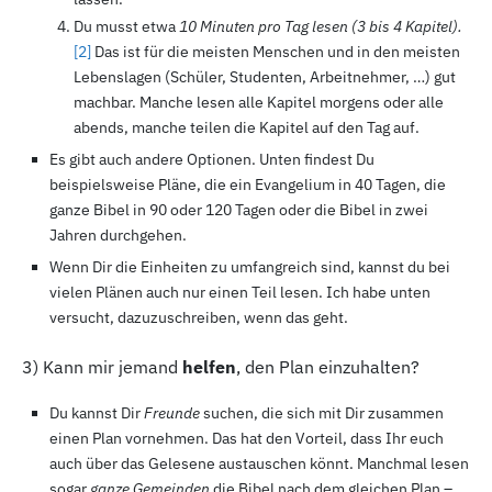
Du musst etwa
10
Minuten pro Tag lesen (3
bis 4
Kapitel).
[2
]
Das ist für die meisten Menschen und in den meisten
Lebenslagen (Schüler, Studenten, Arbeitnehmer, …) gut
machbar. Manche lesen alle Kapitel morgens oder alle
abends, manche teilen die Kapitel auf den Tag auf.
Es gibt auch andere Optionen. Unten findest Du
beispielsweise Pläne, die ein Evangelium in 40
Tagen, die
ganze Bibel in 90
oder 120
Tagen oder die Bibel in zwei
Jahren durchgehen.
Wenn Dir die Einheiten zu umfangreich sind, kannst du bei
vielen Plänen auch nur einen Teil lesen. Ich habe unten
versucht, dazuzuschreiben, wenn das geht.
3
) Kann mir jemand
helfen
, den Plan einzuhalten?
Du kannst Dir
Freunde
suchen, die sich mit Dir zusammen
einen Plan vornehmen. Das hat den Vorteil, dass Ihr euch
auch über das Gelesene austauschen könnt. Manchmal lesen
sogar
ganze Gemeinden
die Bibel nach dem gleichen Plan –