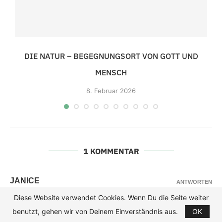
DIE NATUR – BEGEGNUNGSORT VON GOTT UND
MENSCH
8.
Februar 2026
1 KOMMENTAR
JANICE
ANTWORTEN
16.
Dezember 2013 - 21
:35
Diese Website verwendet Cookies. Wenn Du die Seite weiter
benutzt, gehen wir von Deinem Einverständnis aus.
OK
Super herausfordernder Artikel, vielen vielen Dank!!