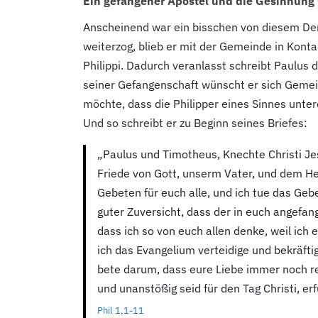
Ein gefangener Apostel und die Gesinnung 
Anscheinend war ein bisschen von diesem Den
weiterzog, blieb er mit der Gemeinde in Konta
Philippi. Dadurch veranlasst schreibt Paulus
seiner Gefangenschaft wünscht er sich Gemein
möchte, dass die Philipper eines Sinnes unte
Und so schreibt er zu Beginn seines Briefes:
„Paulus und Timotheus, Knechte Christi Jes
Friede von Gott, unserm Vater, und dem Her
Gebeten für euch alle, und ich tue das Geb
guter Zuversicht, dass der in euch angefang
dass ich so von euch allen denke, weil ich
ich das Evangelium verteidige und bekräfti
bete darum, dass eure Liebe immer noch rei
und unanstößig seid für den Tag Christi, er
Phil 1,1-11