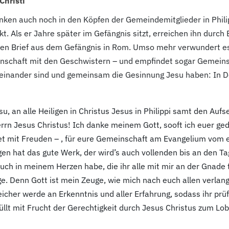
Christi
ken auch noch in den Köpfen der Gemeindemitglieder in Phili
kt. Als er Jahre später im Gefängnis sitzt, erreichen ihn dur
 den Brief aus dem Gefängnis in Rom. Umso mehr verwundert es,
schaft mit den Geschwistern – und empfindet sogar Gemeinsch
reinander sind und gemeinsam die Gesinnung Jesu haben: In De
u, an alle Heiligen in Christus Jesus in Philippi samt den Au
rn Jesus Christus! Ich danke meinem Gott, sooft ich euer gede
et mit Freuden – , für eure Gemeinschaft am Evangelium vom er
en hat das gute Werk, der wird’s auch vollenden bis an den Tag 
 euch in meinem Herzen habe, die ihr alle mit mir an der Gnad
ge. Denn Gott ist mein Zeuge, wie mich nach euch allen verlan
cher werde an Erkenntnis und aller Erfahrung, sodass ihr prüfe
füllt mit Frucht der Gerechtigkeit durch Jesus Christus zum Lo