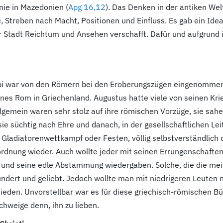
nie in Mazedonien (
Apg 16,12
). Das Denken in der antiken We
 Streben nach Macht, Positionen und Einfluss. Es gab ein Idea
Stadt Reichtum und Ansehen verschafft. Dafür und aufgrund i
lippi war von den Römern bei den Eroberungszügen eingenomme
eines Rom in Griechenland. Augustus hatte viele von seinen Kr
llgemein waren sehr stolz auf ihre römischen Vorzüge, sie sah
ie süchtig nach Ehre und danach, in der gesellschaftlichen Lei
 Gladiatorenwettkampf oder Festen, völlig selbstverständlich 
tzordnung wieder. Auch wollte jeder mit seinen Errungenschaft
son und seine edle Abstammung wiedergaben. Solche, die die m
dert und geliebt. Jedoch wollte man mit niedrigeren Leuten ni
mieden. Unvorstellbar war es für diese griechisch-römischen B
chweige denn, ihn zu lieben.