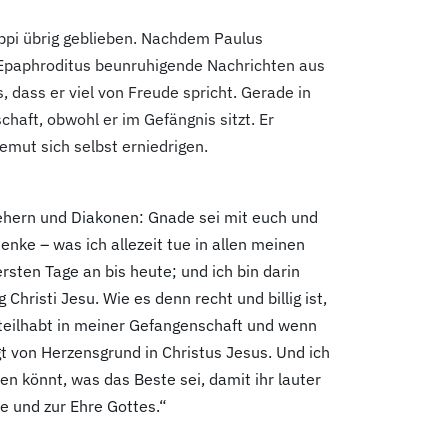
ppi übrig geblieben. Nachdem Paulus
ch Epaphroditus beunruhigende Nachrichten aus
 dass er viel von Freude spricht. Gerade in
aft, obwohl er im Gefängnis sitzt. Er
mut sich selbst erniedrigen.
fsehern und Diakonen: Gnade sei mit euch und
nke – was ich allezeit tue in allen meinen
sten Tage an bis heute; und ich bin darin
Christi Jesu. Wie es denn recht und billig ist,
e teilhabt in meiner Gefangenschaft und wenn
gt von Herzensgrund in Christus Jesus. Und ich
n könnt, was das Beste sei, damit ihr lauter
be und zur Ehre Gottes.“