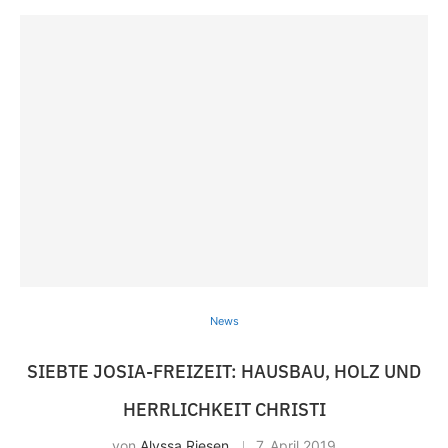
News
SIEBTE JOSIA-FREIZEIT: HAUS­BAU, HOLZ UND
HERR­LICH­KEIT CHRISTI
von
Alyssa Riesen
7. April 2019