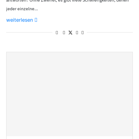
antworten? Ohne Zweifel, es gibt viele Schwierigkeiten, denen
jeder einzelne…
weiterlesen