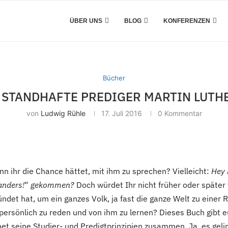
ÜBER UNS
BLOG
KONFERENZEN
Bücher
STANDHAFTE PREDIGER MARTIN LUTHE
von
Ludwig Rühle
17. Juli 2016
0 Kommentar
nn ihr die Chance hättet, mit ihm zu sprechen? Vielleicht:
Hey 
anders!
“
gekommen
?
Doch würdet Ihr nicht früher oder später 
kündet hat, um ein ganzes Volk, ja fast die ganze Welt zu ein
 persönlich zu reden und von ihm zu lernen? Dieses Buch gibt 
t seine Studier- und Predigtprinzipien zusammen. Ja, es gelin