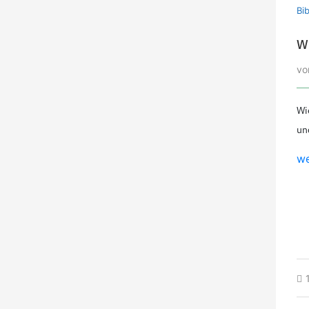
Bi
W
v
Wi
un
we