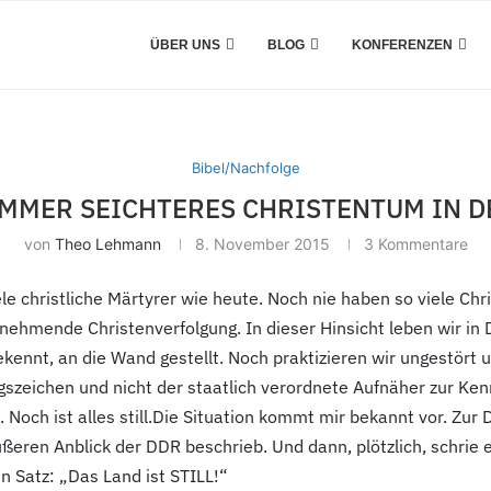
ÜBER UNS
BLOG
KONFERENZEN
Bibel/Nachfolge
IMMER SEICHTERES CHRISTENTUM IN 
von
Theo Lehmann
8. November 2015
3 Kommentare
ele christliche Märtyrer wie heute. Noch nie haben so viele Ch
unehmende Christenverfolgung. In dieser Hinsicht leben wir in D
bekennt, an die Wand gestellt. Noch praktizieren wir ungestört u
zeichen und nicht der staatlich verordnete Aufnäher zur Ken
Noch ist alles still.
Die Situation kommt mir bekannt vor. Zur DD
ßeren Anblick der DDR beschrieb. Und dann, plötzlich, schrie e
n Satz: „Das Land ist STILL!“