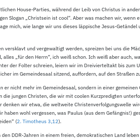
stlichen House-Parties, während der Leib von Christus in and
gen Slogan „Christsein ist cool“. Aber was machen wir, wenn ei
rage mich, wie lange wir uns dieses läppische Jesus-Getändel
n versklavt und vergewaltigt werden, spreizen bei uns die Mäd
 alles „für den Herrn“, ich weiß schon. Ich weiß aber auch, w
er der Folter schreien, leiern wir im Dreivierteltakt bis zum
sicher im Gemeindesaal sitzend, auffordern, auf den Straßen z
n er nicht mehr im Gemeindesaal, sondern in einer gemeinen G
en die jungen Christen, die wir mit coolen Kurzpredigten unter
 denken wir etwa, die weltweite Christenverfolgungswelle wi
ir haben wohl vergessen, was Paulus (aus dem Gefängnis!) gesc
eiden“ (
2. Timotheus 3,12
).
ch den DDR-Jahren in einem freien, demokratischen Land leben