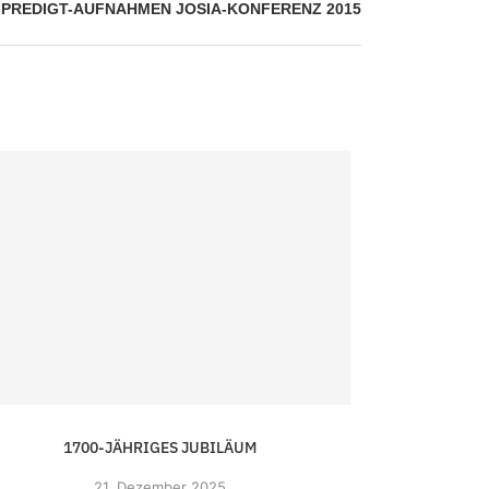
PREDIGT-AUFNAHMEN JOSIA-KONFERENZ 2015
1700-JÄHRIGES JUBILÄUM
NINA CH
21.
Dezember 2025